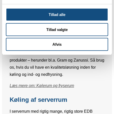
drikkevandskølere samt isterningmaskiner, hvor god
køleteknik og upåklagelig temperaturregulering er
Tillad alle
nogle af de vigtigste faktorer. På restaurationer kan
det ligeledes være vinkølere. Med os ved din side er
Tillad valgte
du sikker på en løsning, der bygger på stærk
rådgivning og årelang indsigt.
Afvis
Vi forhandler en række af markedets førende
produkter – herunder bl.a. Gram og Zanussi. Så brug
os, hvis du vil have en kvalitetsløsning inden for
køling og ind- og nedfrysning.
Læs mere om: Kølerum og fryserum
Køling af serverrum
I serverrum med rigtig mange, rigtig store EDB