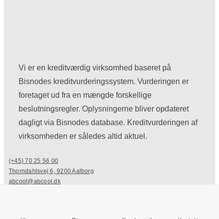
Vi er en kreditværdig virksomhed baseret på
Bisnodes kreditvurderingssystem. Vurderingen er
foretaget ud fra en mængde forskellige
beslutningsregler. Oplysningerne bliver opdateret
dagligt via Bisnodes database. Kreditvurderingen af
virksomheden er således altid aktuel.
(+45) 70 25 56 00
Thorndahlsvej 6, 9200 Aalborg
abcool@abcool.dk
Luk
(+45) 70 25 56 00
Thorndahlsvej 6, 9200 Aalborg
abcool@abcool.dk