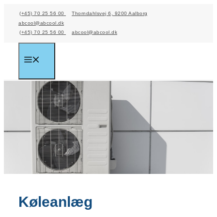
Hop
(+45) 70 25 56 00
Thorndahlsvej 6, 9200 Aalborg
til
abcool@abcool.dk
(+45) 70 25 56 00
abcool@abcool.dk
indhold
Menu
Køleanlæg