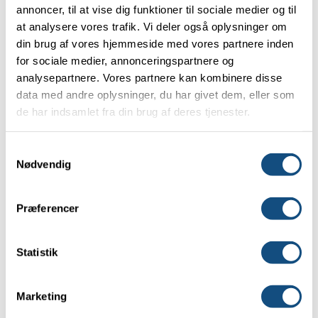
kvalitet til nogle af de største
industrivirksomheder
i
annoncer, til at vise dig funktioner til sociale medier og til
Danmark.
at analysere vores trafik. Vi deler også oplysninger om
din brug af vores hjemmeside med vores partnere inden
Fælles for alle vores kunder i denne sammenhæng
for sociale medier, annonceringspartnere og
har været at skabe holdbare løsninger, der bidrog
analysepartnere. Vores partnere kan kombinere disse
positivt til produktion og effektivitet og generelt
data med andre oplysninger, du har givet dem, eller som
de har indsamlet fra din brug af deres tjenester.
indeklima.
Vi forhandler proces- og industrikøling fra mærkerne
Samtykkevalg
Grundfos
, Frost Italy, Alfa Laval Danmark, Airwell og
Nødvendig
Teva.
Præferencer
Køleanlæg til storkøkkener
Statistik
Når vi beskæftiger os med køleanlæg til
storkøkkener, kan dette se ud på mange forskellige
måder. Det kan være køle- og fryserum, det kan
Marketing
være industrikøle- og fryseskabe og det kan være