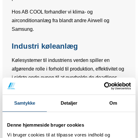
Hos AB COOL forhandler vi klima- og
airconditionanlæg fra blandt andre Airwell og
Samsung.
Industri køleanlæg
Kølesystemer til industriens verden spiller en
afgørende rolle i forhold til produktion, effektivitet og
i sidste ende evnen til at overholde de deadlines,
der er givet til kunderne.
I tilfælde af at kølingen fejler, risikerer du nemlig
Samtykke
Detaljer
Om
produktionsstop og som en negativ konsekvens
deraf tabt effektivitet og forsinket levering.
Denne hjemmeside bruger cookies
AB COOL har leveret køleanlæg af allerhøjeste
Vi bruger cookies til at tilpasse vores indhold og