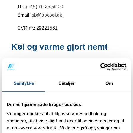
Tlf.:
(+45) 70 25 56 00
Email:
sb@abcool.dk
CVR nr.: 29221561
Køl og varme gjort nemt
med AB COOL!
Når du vælger AB COOL som din samarbejdspartner
Samtykke
Detaljer
Om
til køle- og varmebehov, får du ikke bare en løsning
– du får en service, der er skræddersyet til din
virksomheds behov. Vi kombinerer teknisk
Denne hjemmeside bruger cookies
ekspertise med høj kvalitet og sikrer, at din
Vi bruger cookies til at tilpasse vores indhold og
virksomhed får et stabilt, energieffektivt og
annoncer, til at vise dig funktioner til sociale medier og til
at analysere vores trafik. Vi deler også oplysninger om
økonomisk fordelagtigt anlæg. Kontakt kølefirma AB