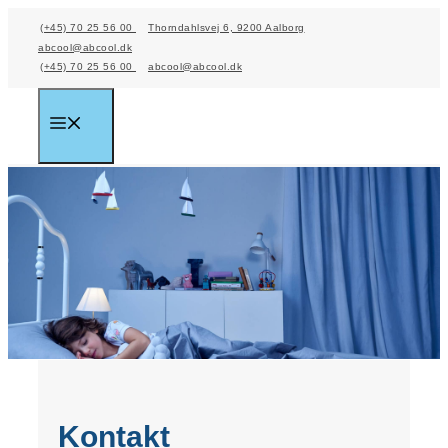
Hop
(+45) 70 25 56 00
Thorndahlsvej 6, 9200 Aalborg
til
abcool@abcool.dk
(+45) 70 25 56 00
abcool@abcool.dk
indhold
Menu
Kontakt