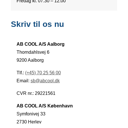
Fredag kl. 07.30 – 12.00
Skriv til os nu
AB COOL A/S Aalborg
Thorndahlsvej 6
9200 Aalborg
Tlf.:
(+45) 70 25 56 00
Email:
sb@abcool.dk
CVR nr.: 29221561
AB COOL A/S København
Symfonivej 33
2730 Herlev